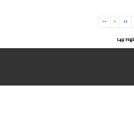
««
«
11
149 reg