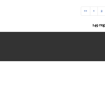
««
«
2
149 reg