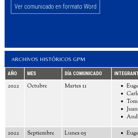
Ver comunicado en formato Word
ARCHIVOS HISTÓRICOS GPM
AÑO
MES
DÍA COMUNICADO
INTEGRAN
2022
Octubre
Martes 11
Euge
Carl
Toma
Juan
And
2022
Septiembre
Lunes 05
Euge